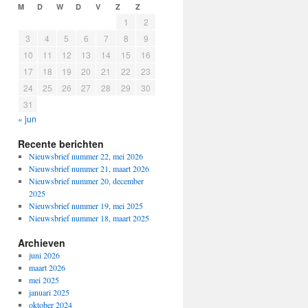
M
D
W
D
V
Z
Z
1
2
3
4
5
6
7
8
9
10
11
12
13
14
15
16
17
18
19
20
21
22
23
24
25
26
27
28
29
30
31
« jun
Recente berichten
Nieuwsbrief nummer 22, mei 2026
Nieuwsbrief nummer 21, maart 2026
Nieuwsbrief nummer 20, december
2025
Nieuwsbrief nummer 19, mei 2025
Nieuwsbrief nummer 18, maart 2025
Archieven
juni 2026
maart 2026
mei 2025
januari 2025
oktober 2024