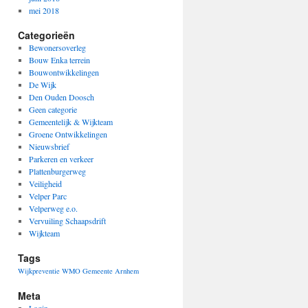
mei 2018
Categorieën
Bewonersoverleg
Bouw Enka terrein
Bouwontwikkelingen
De Wijk
Den Ouden Doosch
Geen categorie
Gemeentelijk & Wijkteam
Groene Ontwikkelingen
Nieuwsbrief
Parkeren en verkeer
Plattenburgerweg
Veiligheid
Velper Parc
Velperweg e.o.
Vervuiling Schaapsdrift
Wijkteam
Tags
Wijkpreventie
WMO Gemeente Arnhem
Meta