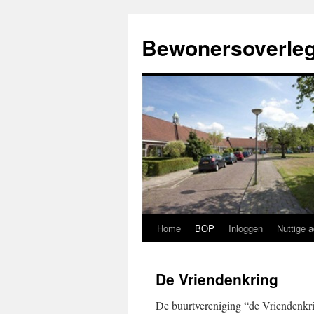
Ga
naar
Bewonersoverleg
de
inhoud
Home
BOP
Inloggen
Nuttige 
De Vriendenkring
De buurtvereniging “de Vriendenkri