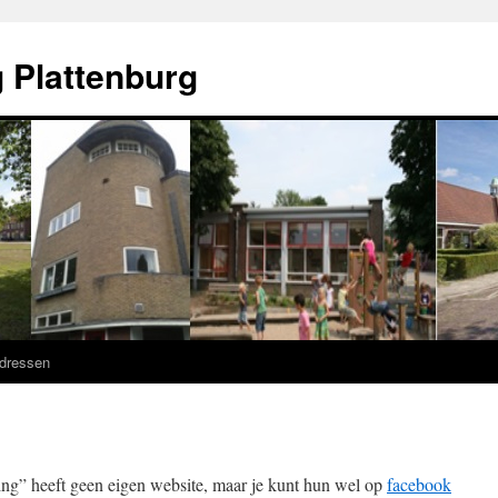
 Plattenburg
adressen
ng” heeft geen eigen website, maar je kunt hun wel op
facebook