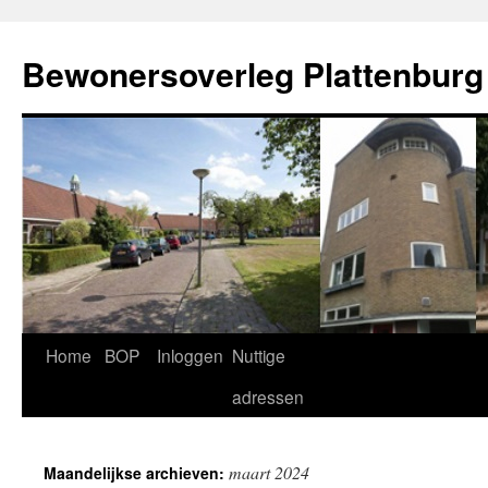
Ga
naar
Bewonersoverleg Plattenburg
de
inhoud
Home
BOP
Inloggen
Nuttige
adressen
maart 2024
Maandelijkse archieven: