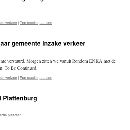
 en verkeer
|
Een reactie plaatsen
aar gemeente inzake verkeer
n
meente verstuurd. Morgen zitten we vanuit Rondom ENKA met de
n. To Be Continued.
 en verkeer
|
Een reactie plaatsen
 Plattenburg
actie plaatsen