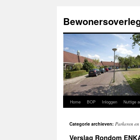
Ga
naar
Bewonersoverleg
de
inhoud
Home
BOP
Inloggen
Nuttige 
Parkeren en
Categorie archieven:
Verslag Rondom ENKA 