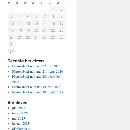
M
D
W
D
V
Z
Z
1
2
3
4
5
6
7
8
9
10
11
12
13
14
15
16
17
18
19
20
21
22
23
24
25
26
27
28
29
30
31
« jun
Recente berichten
Nieuwsbrief nummer 22, mei 2026
Nieuwsbrief nummer 21, maart 2026
Nieuwsbrief nummer 20, december
2025
Nieuwsbrief nummer 19, mei 2025
Nieuwsbrief nummer 18, maart 2025
Archieven
juni 2026
maart 2026
mei 2025
januari 2025
oktober 2024