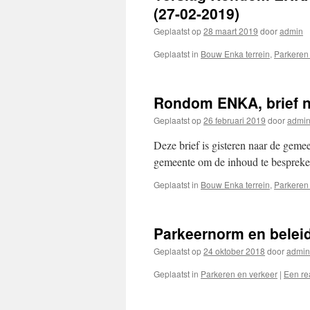
(27-02-2019)
Geplaatst op
28 maart 2019
door
admin
Geplaatst in
Bouw Enka terrein
,
Parkeren
Rondom ENKA, brief n
Geplaatst op
26 februari 2019
door
admi
Deze brief is gisteren naar de ge
gemeente om de inhoud te bespreke
Geplaatst in
Bouw Enka terrein
,
Parkeren
Parkeernorm en beleid
Geplaatst op
24 oktober 2018
door
admin
Geplaatst in
Parkeren en verkeer
|
Een re