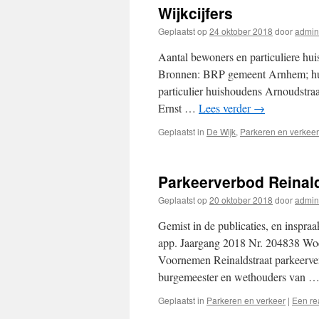
Wijkcijfers
Geplaatst op
24 oktober 2018
door
admin
Aantal bewoners en particuliere hui
Bronnen: BRP gemeent Arnhem; hu
particulier huishoudens Arnoudstra
Ernst …
Lees verder
→
Geplaatst in
De Wijk
,
Parkeren en verkeer
Parkeerverbod Reinald
Geplaatst op
20 oktober 2018
door
admin
Gemist in de publicaties, en inspra
app. Jaargang 2018 Nr. 204838
Voornemen Reinaldstraat parkeerv
burgemeester en wethouders van 
Geplaatst in
Parkeren en verkeer
|
Een re