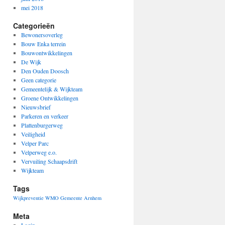
mei 2018
Categorieën
Bewonersoverleg
Bouw Enka terrein
Bouwontwikkelingen
De Wijk
Den Ouden Doosch
Geen categorie
Gemeentelijk & Wijkteam
Groene Ontwikkelingen
Nieuwsbrief
Parkeren en verkeer
Plattenburgerweg
Veiligheid
Velper Parc
Velperweg e.o.
Vervuiling Schaapsdrift
Wijkteam
Tags
Wijkpreventie
WMO Gemeente Arnhem
Meta