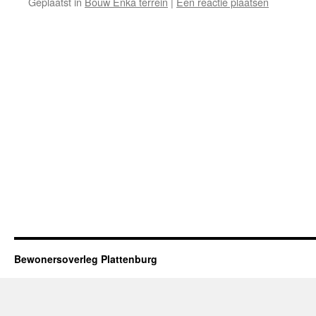
Geplaatst in
Bouw Enka terrein
|
Een reactie plaatsen
Bewonersoverleg Plattenburg