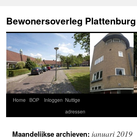
Ga
naar
Bewonersoverleg Plattenburg
de
inhoud
Home
BOP
Inloggen
Nuttige
adressen
januari 2019
Maandelijkse archieven: