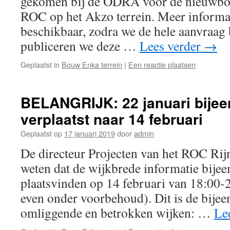
gekomen bij de ODRA voor de nieuwbo
ROC op het Akzo terrein. Meer informa
beschikbaar, zodra we de hele aanvraag 
publiceren we deze …
Lees verder
→
Geplaatst in
Bouw Enka terrein
|
Een reactie plaatsen
BELANGRIJK: 22 januari bije
verplaatst naar 14 februari
Geplaatst op
17 januari 2019
door
admin
De directeur Projecten van het ROC Rijn 
weten dat de wijkbrede informatie bijee
plaatsvinden op 14 februari van 18:00-2
even onder voorbehoud). Dit is de bijee
omliggende en betrokken wijken: …
Le