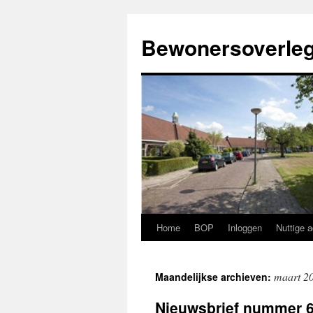
Ga
naar
Bewonersoverleg
de
inhoud
Home
BOP
Inloggen
Nuttige 
maart 2
Maandelijkse archieven:
Nieuwsbrief nummer 6