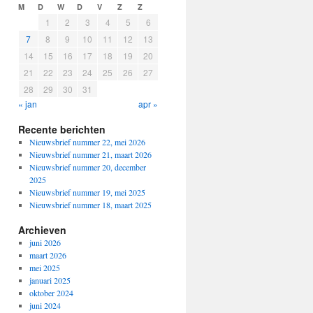
M
D
W
D
V
Z
Z
1
2
3
4
5
6
7
8
9
10
11
12
13
14
15
16
17
18
19
20
21
22
23
24
25
26
27
28
29
30
31
« jan
apr »
Recente berichten
Nieuwsbrief nummer 22, mei 2026
Nieuwsbrief nummer 21, maart 2026
Nieuwsbrief nummer 20, december
2025
Nieuwsbrief nummer 19, mei 2025
Nieuwsbrief nummer 18, maart 2025
Archieven
juni 2026
maart 2026
mei 2025
januari 2025
oktober 2024
juni 2024