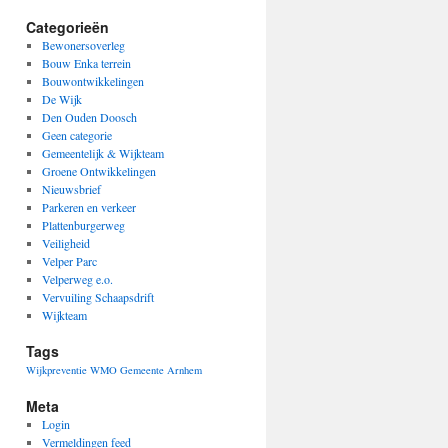
Categorieën
Bewonersoverleg
Bouw Enka terrein
Bouwontwikkelingen
De Wijk
Den Ouden Doosch
Geen categorie
Gemeentelijk & Wijkteam
Groene Ontwikkelingen
Nieuwsbrief
Parkeren en verkeer
Plattenburgerweg
Veiligheid
Velper Parc
Velperweg e.o.
Vervuiling Schaapsdrift
Wijkteam
Tags
Wijkpreventie
WMO Gemeente Arnhem
Meta
Login
Vermeldingen feed