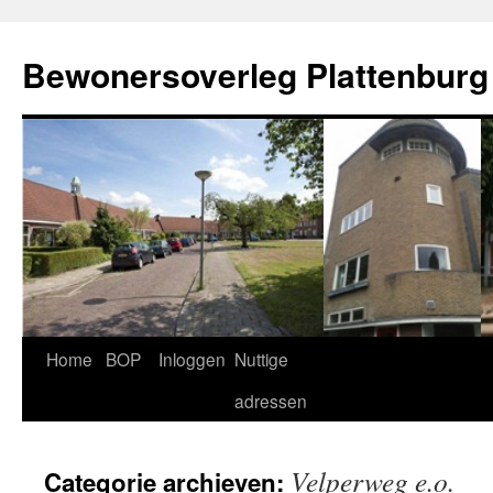
Ga
naar
Bewonersoverleg Plattenburg
de
inhoud
Home
BOP
Inloggen
Nuttige
adressen
Velperweg e.o.
Categorie archieven: