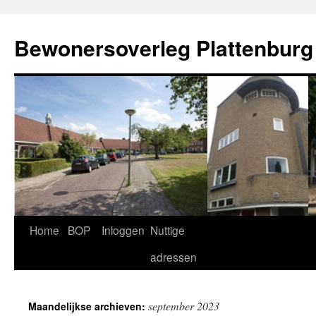
Ga
naar
Bewonersoverleg Plattenburg
de
inhoud
Home
BOP
Inloggen
Nuttige
adressen
september 2023
Maandelijkse archieven: