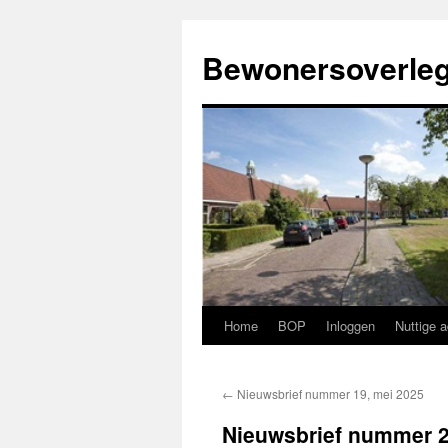
Ga
naar
Bewonersoverleg
de
inhoud
Home
BOP
Inloggen
Nuttige 
←
Nieuwsbrief nummer 19, mei 2025
Nieuwsbrief nummer 