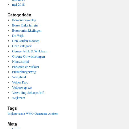
mei 2018
Categorieën
Bewonersoverleg
Bouw Enka terrein
Bouwontwikkelingen
De Wijk
Den Ouden Doosch
Geen categorie
Gemeentelijk & Wijkteam
Groene Ontwikkelingen
Nieuwsbrief
Parkeren en verkeer
Plattenburgerweg
Veiligheid
Velper Parc
Velperweg e.o.
Vervuiling Schaapsdrift
Wijkteam
Tags
Wijkpreventie
WMO Gemeente Arnhem
Meta