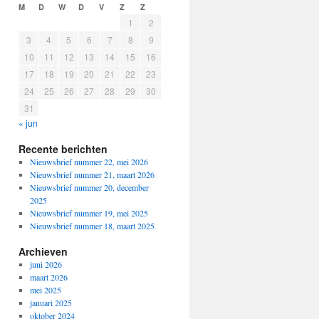
M
D
W
D
V
Z
Z
1
2
3
4
5
6
7
8
9
10
11
12
13
14
15
16
17
18
19
20
21
22
23
24
25
26
27
28
29
30
31
« jun
Recente berichten
Nieuwsbrief nummer 22, mei 2026
Nieuwsbrief nummer 21, maart 2026
Nieuwsbrief nummer 20, december
2025
Nieuwsbrief nummer 19, mei 2025
Nieuwsbrief nummer 18, maart 2025
Archieven
juni 2026
maart 2026
mei 2025
januari 2025
oktober 2024