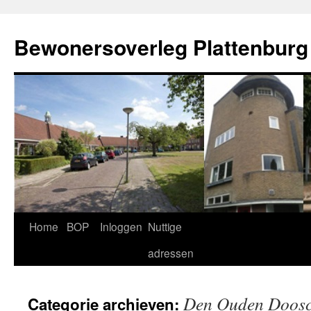
Ga
naar
Bewonersoverleg Plattenburg
de
inhoud
Home
BOP
Inloggen
Nuttige
adressen
Den Ouden Doos
Categorie archieven: