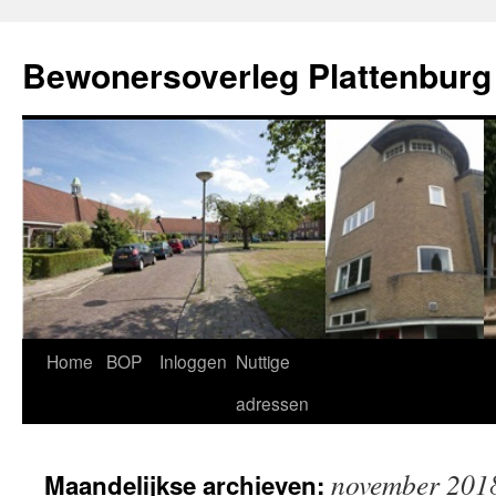
Ga
naar
Bewonersoverleg Plattenburg
de
inhoud
Home
BOP
Inloggen
Nuttige
adressen
november 201
Maandelijkse archieven: