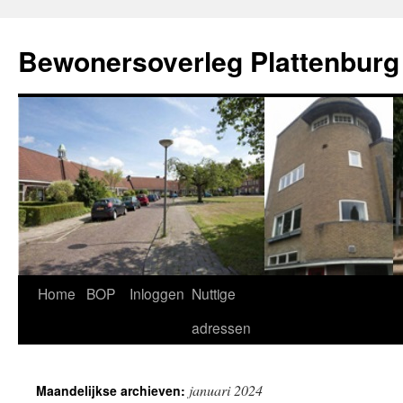
Ga
naar
Bewonersoverleg Plattenburg
de
inhoud
Home
BOP
Inloggen
Nuttige
adressen
januari 2024
Maandelijkse archieven: