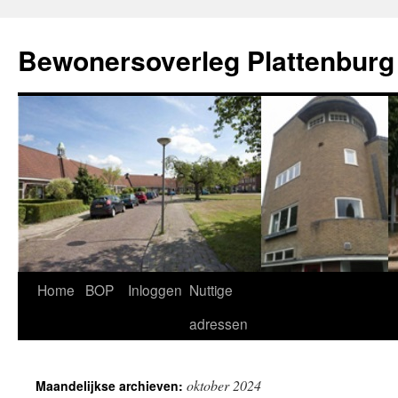
Ga
naar
Bewonersoverleg Plattenburg
de
inhoud
Home
BOP
Inloggen
Nuttige
adressen
oktober 2024
Maandelijkse archieven: