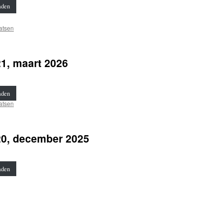
aden
atsen
1, maart 2026
aden
atsen
20, december 2025
aden