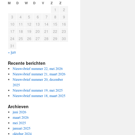
M
D
W
D
V
Z
Z
1
2
3
4
5
6
7
8
9
10
11
12
13
14
15
16
17
18
19
20
21
22
23
24
25
26
27
28
29
30
31
« jun
Recente berichten
Nieuwsbrief nummer 22, mei 2026
Nieuwsbrief nummer 21, maart 2026
Nieuwsbrief nummer 20, december
2025
Nieuwsbrief nummer 19, mei 2025
Nieuwsbrief nummer 18, maart 2025
Archieven
juni 2026
maart 2026
mei 2025
januari 2025
oktober 2024