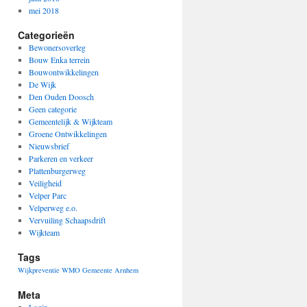
mei 2018
Categorieën
Bewonersoverleg
Bouw Enka terrein
Bouwontwikkelingen
De Wijk
Den Ouden Doosch
Geen categorie
Gemeentelijk & Wijkteam
Groene Ontwikkelingen
Nieuwsbrief
Parkeren en verkeer
Plattenburgerweg
Veiligheid
Velper Parc
Velperweg e.o.
Vervuiling Schaapsdrift
Wijkteam
Tags
Wijkpreventie
WMO Gemeente Arnhem
Meta