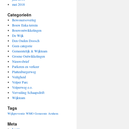
mei 2018
Categorieën
Bewonersoverleg
Bouw Enka terrein
Bouwontwikkelingen
De Wijk
Den Ouden Doosch
Geen categorie
Gemeentelijk & Wijkteam
Groene Ontwikkelingen
Nieuwsbrief
Parkeren en verkeer
Plattenburgerweg
Veiligheid
Velper Parc
Velperweg e.o.
Vervuiling Schaapsdrift
Wijkteam
Tags
Wijkpreventie
WMO Gemeente Arnhem
Meta