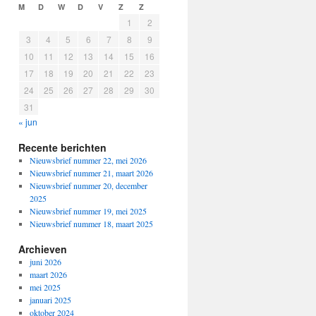
M
D
W
D
V
Z
Z
1
2
3
4
5
6
7
8
9
10
11
12
13
14
15
16
17
18
19
20
21
22
23
24
25
26
27
28
29
30
31
« jun
Recente berichten
Nieuwsbrief nummer 22, mei 2026
Nieuwsbrief nummer 21, maart 2026
Nieuwsbrief nummer 20, december
2025
Nieuwsbrief nummer 19, mei 2025
Nieuwsbrief nummer 18, maart 2025
Archieven
juni 2026
maart 2026
mei 2025
januari 2025
oktober 2024