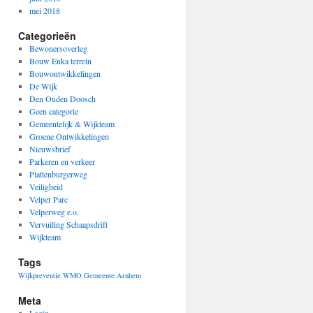
mei 2018
Categorieën
Bewonersoverleg
Bouw Enka terrein
Bouwontwikkelingen
De Wijk
Den Ouden Doosch
Geen categorie
Gemeentelijk & Wijkteam
Groene Ontwikkelingen
Nieuwsbrief
Parkeren en verkeer
Plattenburgerweg
Veiligheid
Velper Parc
Velperweg e.o.
Vervuiling Schaapsdrift
Wijkteam
Tags
Wijkpreventie
WMO Gemeente Arnhem
Meta