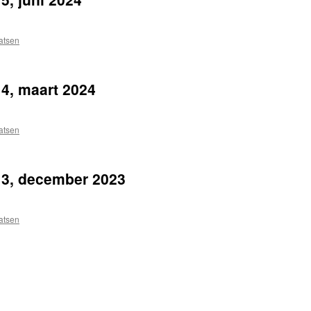
atsen
4, maart 2024
atsen
13, december 2023
atsen