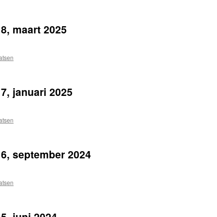
8, maart 2025
atsen
, januari 2025
atsen
6, september 2024
atsen
, juni 2024