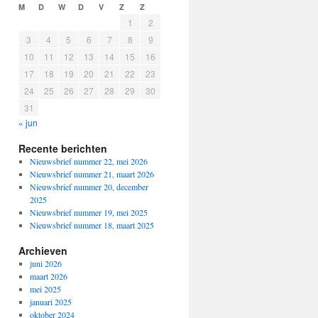
M
D
W
D
V
Z
Z
1
2
3
4
5
6
7
8
9
10
11
12
13
14
15
16
17
18
19
20
21
22
23
24
25
26
27
28
29
30
31
« jun
Recente berichten
Nieuwsbrief nummer 22, mei 2026
Nieuwsbrief nummer 21, maart 2026
Nieuwsbrief nummer 20, december
2025
Nieuwsbrief nummer 19, mei 2025
Nieuwsbrief nummer 18, maart 2025
Archieven
juni 2026
maart 2026
mei 2025
januari 2025
oktober 2024