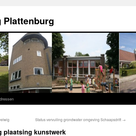
 Plattenburg
adressen
Delwig
Status vervuiling grondwater omgeving Schaapsdrift
→
 plaatsing kunstwerk