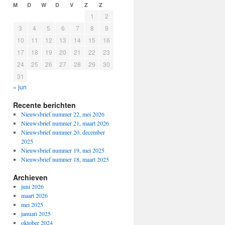
M
D
W
D
V
Z
Z
1
2
3
4
5
6
7
8
9
10
11
12
13
14
15
16
17
18
19
20
21
22
23
24
25
26
27
28
29
30
31
« jun
Recente berichten
Nieuwsbrief nummer 22, mei 2026
Nieuwsbrief nummer 21, maart 2026
Nieuwsbrief nummer 20, december
2025
Nieuwsbrief nummer 19, mei 2025
Nieuwsbrief nummer 18, maart 2025
Archieven
juni 2026
maart 2026
mei 2025
januari 2025
oktober 2024