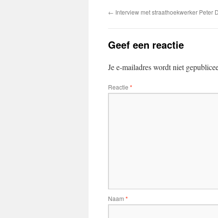
←
Interview met straathoekwerker Peter 
Geef een reactie
Je e-mailadres wordt niet gepublice
Reactie
*
Naam
*