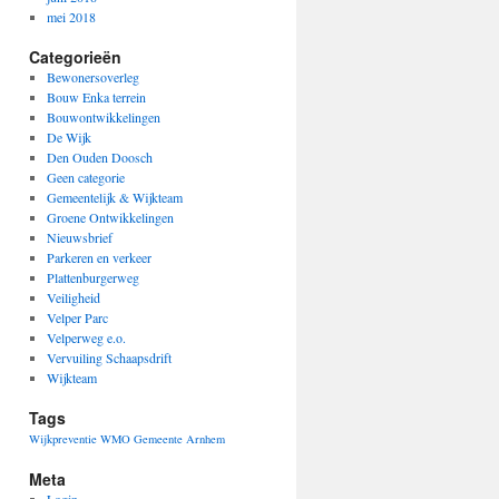
mei 2018
Categorieën
Bewonersoverleg
Bouw Enka terrein
Bouwontwikkelingen
De Wijk
Den Ouden Doosch
Geen categorie
Gemeentelijk & Wijkteam
Groene Ontwikkelingen
Nieuwsbrief
Parkeren en verkeer
Plattenburgerweg
Veiligheid
Velper Parc
Velperweg e.o.
Vervuiling Schaapsdrift
Wijkteam
Tags
Wijkpreventie
WMO Gemeente Arnhem
Meta