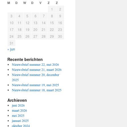
M
D
W
D
V
Z
Z
1
2
3
4
5
6
7
8
9
10
11
12
13
14
15
16
17
18
19
20
21
22
23
24
25
26
27
28
29
30
31
« jun
Recente berichten
Nieuwsbrief nummer 22, mei 2026
Nieuwsbrief nummer 21, maart 2026
Nieuwsbrief nummer 20, december
2025
Nieuwsbrief nummer 19, mei 2025
Nieuwsbrief nummer 18, maart 2025
Archieven
juni 2026
maart 2026
mei 2025
januari 2025
oktober 2024