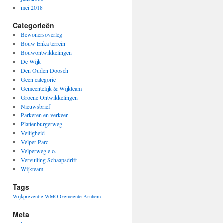
mei 2018
Categorieën
Bewonersoverleg
Bouw Enka terrein
Bouwontwikkelingen
De Wijk
Den Ouden Doosch
Geen categorie
Gemeentelijk & Wijkteam
Groene Ontwikkelingen
Nieuwsbrief
Parkeren en verkeer
Plattenburgerweg
Veiligheid
Velper Parc
Velperweg e.o.
Vervuiling Schaapsdrift
Wijkteam
Tags
Wijkpreventie
WMO Gemeente Arnhem
Meta