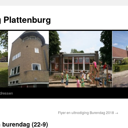
 Plattenburg
adressen
Flyer en uitnodiging Burendag 2018
→
 burendag (22-9)