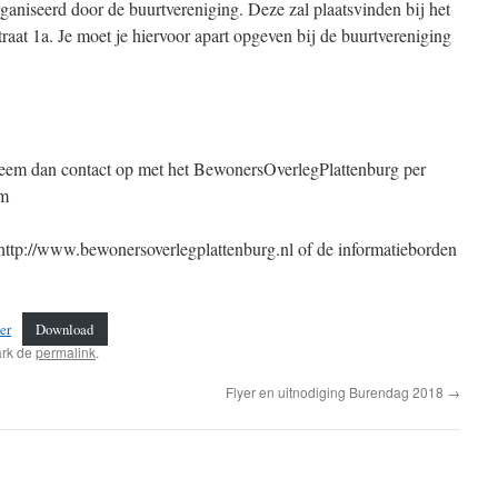
aniseerd door de buurtvereniging. Deze zal plaatsvinden bij het
aat 1a. Je moet je hiervoor apart opgeven bij de buurtvereniging
eem dan contact op met het BewonersOverlegPlattenburg per
om
 http://www.bewonersoverlegplattenburg.nl of de informatieborden
er
Download
ark de
permalink
.
Flyer en uitnodiging Burendag 2018
→