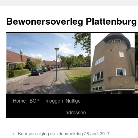
Ga
naar
Bewonersoverleg Plattenburg
de
inhoud
Home
BOP
Inloggen
Nuttige
adressen
←
Buurtvereniging de vriendenkring 26 april 2017