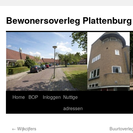
Ga
naar
Bewonersoverleg Plattenburg
de
inhoud
Home
BOP
Inloggen
Nuttige
adressen
←
Wijkcijfers
Buurtoverle