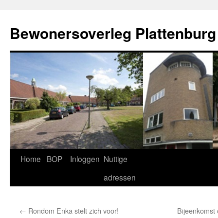
Ga
naar
Bewonersoverleg Plattenburg
de
inhoud
Home
BOP
Inloggen
Nuttige
adressen
←
Rondom Enka stelt zich voor!
Bijeenkomst