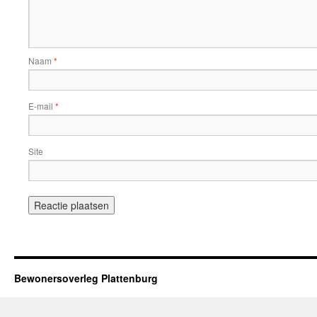
Naam
*
E-mail
*
Site
Bewonersoverleg Plattenburg