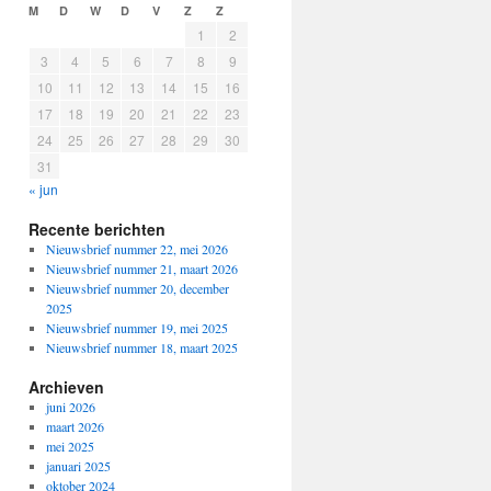
M
D
W
D
V
Z
Z
1
2
3
4
5
6
7
8
9
10
11
12
13
14
15
16
17
18
19
20
21
22
23
24
25
26
27
28
29
30
31
« jun
Recente berichten
Nieuwsbrief nummer 22, mei 2026
Nieuwsbrief nummer 21, maart 2026
Nieuwsbrief nummer 20, december
2025
Nieuwsbrief nummer 19, mei 2025
Nieuwsbrief nummer 18, maart 2025
Archieven
juni 2026
maart 2026
mei 2025
januari 2025
oktober 2024