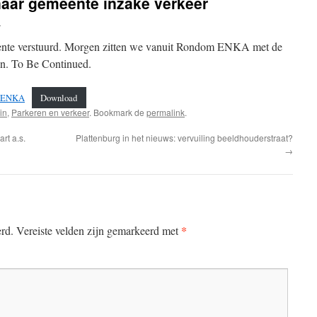
aar gemeente inzake verkeer
n
meente verstuurd. Morgen zitten we vanuit Rondom ENKA met de
n. To Be Continued.
m ENKA
Download
in
,
Parkeren en verkeer
. Bookmark de
permalink
.
rt a.s.
Plattenburg in het nieuws: vervuiling beeldhouderstraat?
→
*
erd.
Vereiste velden zijn gemarkeerd met