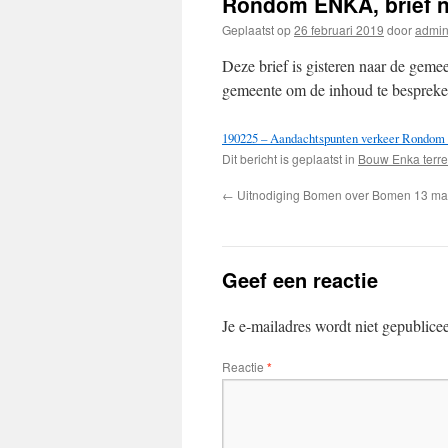
Rondom ENKA, brief n
Geplaatst op
26 februari 2019
door
admi
Deze brief is gisteren naar de ge
gemeente om de inhoud te bespreke
190225 – Aandachtspunten verkeer Rondo
Dit bericht is geplaatst in
Bouw Enka terre
←
Uitnodiging Bomen over Bomen 13 maa
Geef een reactie
Je e-mailadres wordt niet gepublice
Reactie
*