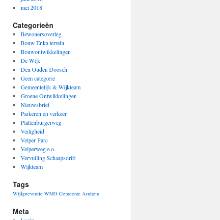
mei 2018
Categorieën
Bewonersoverleg
Bouw Enka terrein
Bouwontwikkelingen
De Wijk
Den Ouden Doosch
Geen categorie
Gemeentelijk & Wijkteam
Groene Ontwikkelingen
Nieuwsbrief
Parkeren en verkeer
Plattenburgerweg
Veiligheid
Velper Parc
Velperweg e.o.
Vervuiling Schaapsdrift
Wijkteam
Tags
Wijkpreventie
WMO Gemeente Arnhem
Meta