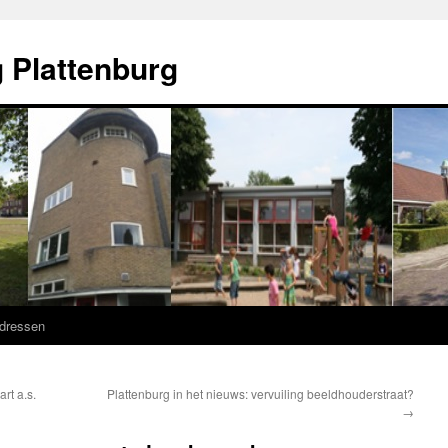
 Plattenburg
adressen
rt a.s.
Plattenburg in het nieuws: vervuiling beeldhouderstraat?
→