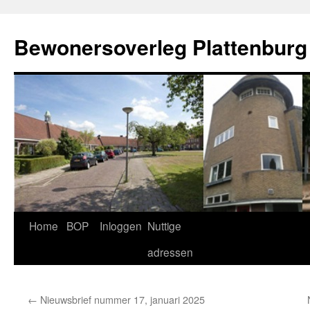
Ga
naar
Bewonersoverleg Plattenburg
de
inhoud
Home
BOP
Inloggen
Nuttige
adressen
←
Nieuwsbrief nummer 17, januari 2025