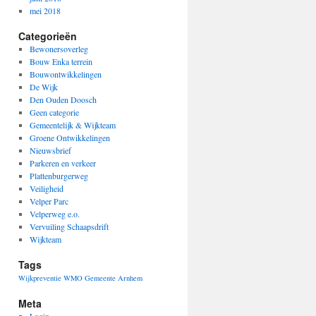
mei 2018
Categorieën
Bewonersoverleg
Bouw Enka terrein
Bouwontwikkelingen
De Wijk
Den Ouden Doosch
Geen categorie
Gemeentelijk & Wijkteam
Groene Ontwikkelingen
Nieuwsbrief
Parkeren en verkeer
Plattenburgerweg
Veiligheid
Velper Parc
Velperweg e.o.
Vervuiling Schaapsdrift
Wijkteam
Tags
Wijkpreventie
WMO Gemeente Arnhem
Meta