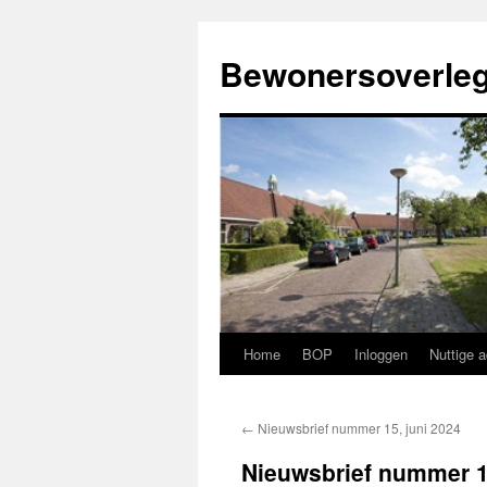
Ga
naar
Bewonersoverleg
de
inhoud
Home
BOP
Inloggen
Nuttige 
←
Nieuwsbrief nummer 15, juni 2024
Nieuwsbrief nummer 1