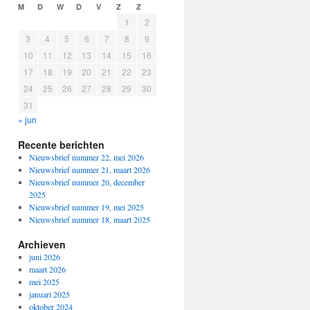
M
D
W
D
V
Z
Z
1
2
3
4
5
6
7
8
9
10
11
12
13
14
15
16
17
18
19
20
21
22
23
24
25
26
27
28
29
30
31
« jun
Recente berichten
Nieuwsbrief nummer 22, mei 2026
Nieuwsbrief nummer 21, maart 2026
Nieuwsbrief nummer 20, december
2025
Nieuwsbrief nummer 19, mei 2025
Nieuwsbrief nummer 18, maart 2025
Archieven
juni 2026
maart 2026
mei 2025
januari 2025
oktober 2024