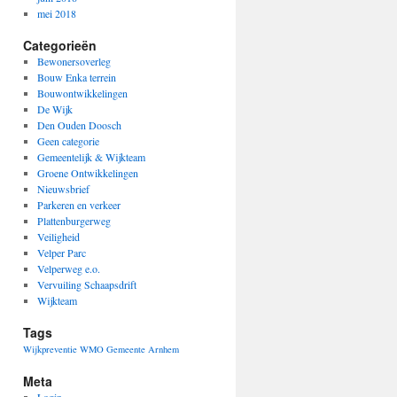
mei 2018
Categorieën
Bewonersoverleg
Bouw Enka terrein
Bouwontwikkelingen
De Wijk
Den Ouden Doosch
Geen categorie
Gemeentelijk & Wijkteam
Groene Ontwikkelingen
Nieuwsbrief
Parkeren en verkeer
Plattenburgerweg
Veiligheid
Velper Parc
Velperweg e.o.
Vervuiling Schaapsdrift
Wijkteam
Tags
Wijkpreventie
WMO Gemeente Arnhem
Meta