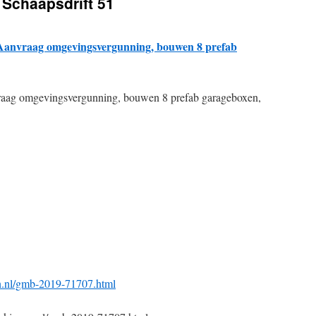
Schaapsdrift 51
nvraag omgevingsvergunning, bouwen 8 prefab
g omgevingsvergunning, bouwen 8 prefab garageboxen,
en.nl/gmb-2019-71707.html