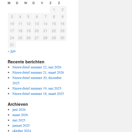
M
D
W
D
V
Z
Z
1
2
3
4
5
6
7
8
9
10
11
12
13
14
15
16
17
18
19
20
21
22
23
24
25
26
27
28
29
30
31
« jun
Recente berichten
Nieuwsbrief nummer 22, mei 2026
Nieuwsbrief nummer 21, maart 2026
Nieuwsbrief nummer 20, december
2025
Nieuwsbrief nummer 19, mei 2025
Nieuwsbrief nummer 18, maart 2025
Archieven
juni 2026
maart 2026
mei 2025
januari 2025
oktober 2024