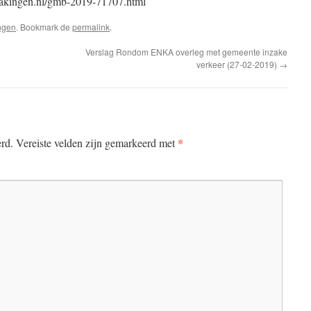
dmakingen.nl/gmb-2019-71707.html
ngen
. Bookmark de
permalink
.
Verslag Rondom ENKA overleg met gemeente inzake
verkeer (27-02-2019)
→
*
erd.
Vereiste velden zijn gemarkeerd met