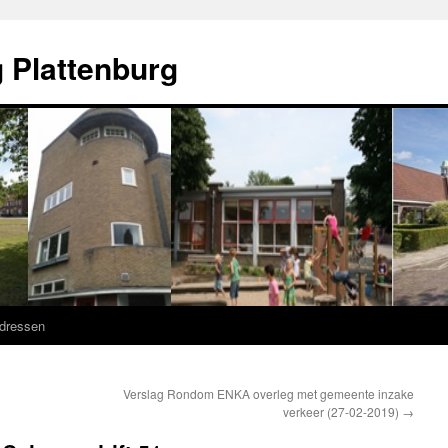
 Plattenburg
adressen
Verslag Rondom ENKA overleg met gemeente inzake
verkeer (27-02-2019)
→