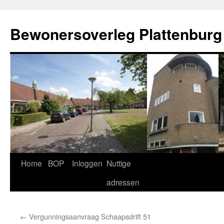
Ga
naar
Bewonersoverleg Plattenburg
de
inhoud
Home
BOP
Inloggen
Nuttige
adressen
←
Vergunningsaanvraag Schaapsdrift 51