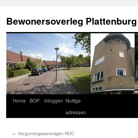
Ga
naar
Bewonersoverleg Plattenburg
de
inhoud
Home
BOP
Inloggen
Nuttige
adressen
←
Vergunningsaanvragen ROC